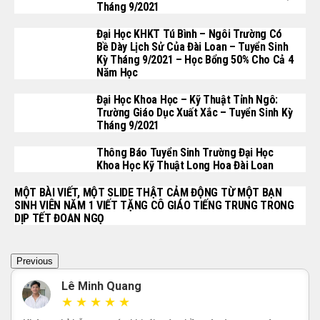
Tháng 9/2021
Đại Học KHKT Tú Bình – Ngôi Trường Có
Bề Dày Lịch Sử Của Đài Loan – Tuyển Sinh
Kỳ Tháng 9/2021 – Học Bổng 50% Cho Cả 4
Năm Học
Đại Học Khoa Học – Kỹ Thuật Tỉnh Ngô:
Trường Giáo Dục Xuất Xắc – Tuyển Sinh Kỳ
Tháng 9/2021
Thông Báo Tuyển Sinh Trường Đại Học
Khoa Học Kỹ Thuật Long Hoa Đài Loan
MỘT BÀI VIẾT, MỘT SLIDE THẬT CẢM ĐỘNG TỪ MỘT BẠN
SINH VIÊN NĂM 1 VIẾT TẶNG CÔ GIÁO TIẾNG TRUNG TRONG
DỊP TẾT ĐOAN NGỌ
Previous
Lê Minh Quang
Mỹ Hạnh
Dương Minh Tâm
Lê Hoàng Anh
Trung Nam
Dương Văn Nhất
Trần Minh Nam
Hoàng Lan Anh
Nguyễn Như
Minh Thư
★
★
★
★
★
★
★
★
★
★
★
★
★
★
★
★
★
★
★
★
★
★
★
★
★
★
★
★
★
★
★
★
★
★
★
★
★
★
★
★
★
★
★
★
★
★
★
★
★
★
★
★
★
★
★