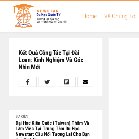
NEWSTAR
Home
Về Chúng Tôi
Du Học Quốc Tế
Tương lai của bạn
sứ mệnh của chúng tôi
Kết Quả Công Tác Tại Đài
Loan: Kinh Nghiệm Và Góc
Nhìn Mới
SỰ KIỆN
Đại Học Kiến Quốc (Taiwan) Thăm Và
Làm Việc Tại Trung Tâm Du Học
Newstar: Cầu Nối Tương Lai Cho Bạn