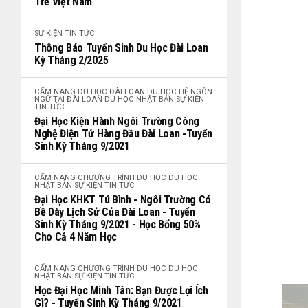
Trẻ Việt Nam
SỰ KIỆN
TIN TỨC
Thông Báo Tuyển Sinh Du Học Đài Loan
Kỳ Tháng 2/2025
CẨM NANG
DU HỌC ĐÀI LOAN
DU HỌC HỆ NGÔN
NGỮ TẠI ĐÀI LOAN
DU HỌC NHẬT BẢN
SỰ KIỆN
TIN TỨC
Đại Học Kiện Hành Ngôi Trường Công
Nghệ Điện Tử Hàng Đầu Đài Loan -tuyển
Sinh Kỳ Tháng 9/2021
CẨM NANG
CHƯƠNG TRÌNH DU HỌC
DU HỌC
NHẬT BẢN
SỰ KIỆN
TIN TỨC
Đại Học KHKT Tú Bình - Ngôi Trường Có
Bề Dày Lịch Sử Của Đài Loan - Tuyển
Sinh Kỳ Tháng 9/2021 - Học Bổng 50%
Cho Cả 4 Năm Học
CẨM NANG
CHƯƠNG TRÌNH DU HỌC
DU HỌC
NHẬT BẢN
SỰ KIỆN
TIN TỨC
Học Đại Học Minh Tân: Bạn Được Lợi Ích
Gì? - Tuyển Sinh Kỳ Tháng 9/2021