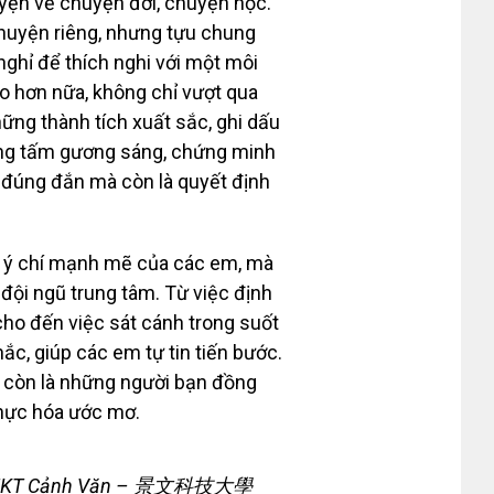
uyện về chuyện đời, chuyện học.
huyện riêng, nhưng tựu chung
nghỉ để thích nghi với một môi
ào hơn nữa, không chỉ vượt qua
ng thành tích xuất sắc, ghi dấu
ững tấm gương sáng, chứng minh
 đúng đắn mà còn là quyết định
à ý chí mạnh mẽ của các em, mà
đội ngũ trung tâm. Từ việc định
 cho đến việc sát cánh trong suốt
ắc, giúp các em tự tin tiến bước.
à còn là những người bạn đồng
thực hóa ước mơ.
 ĐH KHKT Cảnh Văn – 景文科技大學