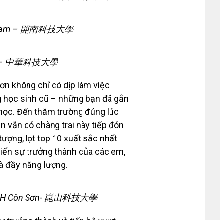
hai Nam – 開南科技大學
Hoa – 中華科技大學
n không chỉ có dịp làm việc
g học sinh cũ – những bạn đã gắn
 học. Đến thăm trường đúng lúc
n vẫn có chàng trai này tiếp đón
tượng, lọt top 10 xuất sắc nhất
kiến sự trưởng thành của các em,
và đầy năng lượng.
ờng ĐH Côn Sơn- 崑山科技大學