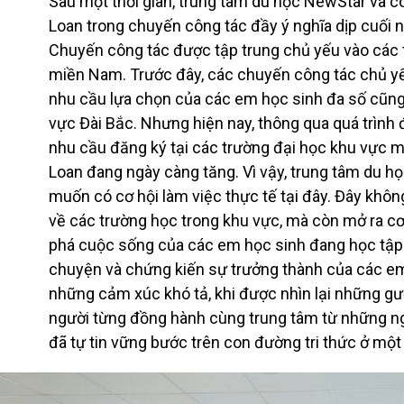
Sau một thời gian, trung tâm du học NewStar và cô L
Loan trong chuyến công tác đầy ý nghĩa dịp cuối
Chuyến công tác được tập trung chủ yếu vào các t
miền Nam. Trước đây, các chuyến công tác chủ yế
nhu cầu lựa chọn của các em học sinh đa số cũng
vực Đài Bắc. Nhưng hiện nay, thông qua quá trình 
nhu cầu đăng ký tại các trường đại học khu vực 
Loan đang ngày càng tăng. Vì vậy, trung tâm du h
muốn có cơ hội làm việc thực tế tại đây. Đây không 
về các trường học trong khu vực, mà còn mở ra c
phá cuộc sống của các em học sinh đang học tập 
chuyện và chứng kiến sự trưởng thành của các e
những cảm xúc khó tả, khi được nhìn lại những 
người từng đồng hành cùng trung tâm từ những ng
đã tự tin vững bước trên con đường tri thức ở một