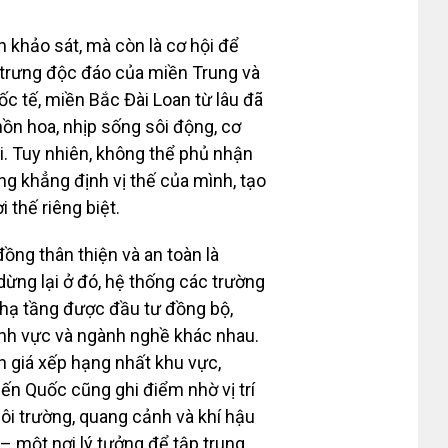
h khảo sát, mà còn là cơ hội để
c trưng độc đáo của miền Trung và
c tế, miền Bắc Đài Loan từ lâu đã
phồn hoa, nhịp sống sôi động, cơ
i. Tuy nhiên, không thể phủ nhận
 khẳng định vị thế của mình, tạo
thế riêng biệt.
ồng thân thiện và an toàn là
ừng lại ở đó, hệ thống các trường
 hạ tầng được đầu tư đồng bộ,
lĩnh vực và ngành nghề khác nhau.
h giá xếp hạng nhất khu vực,
iến Quốc cũng ghi điểm nhờ vị trí
 môi trường, quang cảnh và khí hậu
 – một nơi lý tưởng để tập trung