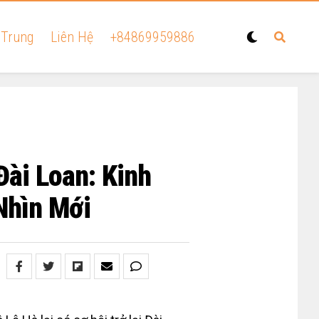
 Trung
Liên Hệ
+84869959886
Đài Loan: Kinh
Nhìn Mới