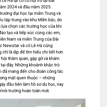
ê Hà lại có cơ hội trở lại Đài
 năm 2024 và đầu năm 2025.
rường đại học tại miền Trung và
u tập trung vào khu Miền bắc, do
 lựa chọn các trường học của khi
đào tạo và tiếp xúc cùng các em,
miền Nam và miền Trung của Đài
ọc Newstar và cô Lê Hà cũng
chỉ là dịp để tìm hiểu chi tiết hơn
ơ hội thăm quan, gặp gỡ và khám
tại đây. Những khoảnh khắc trò
m đã mang đến cho đoàn công tác
gương mặt quen thuộc – những
ày đầu tiên làm hồ sơ du học, nay
 môi trường hoàn toàn mới.