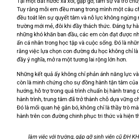
Tại một đất nước xa xôi, gặp gỡ, tâm sự và trò ch
Tuy rằng mỗi em đều mang trong mình một câu c
đều toát lên sự quyết tâm và nỗ lực không ngừng 
trường mới mẻ, đôi khi đầy thách thức. Đáng tự h
những khó khăn ban đầu, các em còn đạt được nhữ
ấn cá nhân trong học tập và cuộc sống. Đó là nh
rằng việc lựa chọn con đường du học không chỉ là
đầy ý nghĩa, mở ra một tương lai rộng lớn hơn.
Những kết quả ấy không chỉ phản ánh năng lực v
còn là minh chứng cho sự đồng hành tận tâm của 
hướng, hỗ trợ trong quá trình chuẩn bị hành trang
hành trình, trung tâm đã trở thành chỗ dựa vững ch
Đó là mối quan hệ gắn bó, không chỉ là thầy trò m
hành trên con đường chinh phục tri thức và hiện 
làm việc với trường, gặp gỡ sinh viên cũ