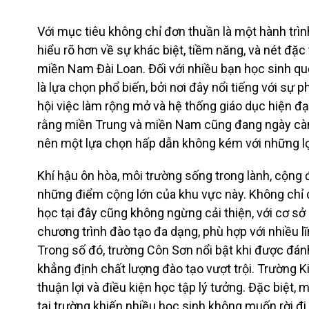
Với mục tiêu không chỉ đơn thuần là một hành trìn
hiểu rõ hơn về sự khác biệt, tiềm năng, và nét đặ
miền Nam Đài Loan. Đối với nhiều bạn học sinh quố
là lựa chọn phổ biến, bởi nơi đây nổi tiếng với sự 
hội việc làm rộng mở và hệ thống giáo dục hiện đạ
rằng miền Trung và miền Nam cũng đang ngày càng
nên một lựa chọn hấp dẫn không kém với những lợi 
Khí hậu ôn hòa, môi trường sống trong lành, cộng đ
những điểm cộng lớn của khu vực này. Không chỉ d
học tại đây cũng không ngừng cải thiện, với cơ sở
chương trình đào tạo đa dạng, phù hợp với nhiều 
Trong số đó, trường Côn Sơn nổi bật khi được đán
khẳng định chất lượng đào tạo vượt trội. Trường K
thuận lợi và điều kiện học tập lý tưởng. Đặc biệt,
tại trường khiến nhiều học sinh không muốn rời đi