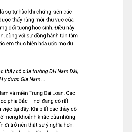
à sự tự hào khi chứng kiến các
 được thấy rằng mỗi khu vực của
ừng đối tượng học sinh. Điều này
ắn, cùng với sự đồng hành tận tâm
 các em thực hiện hóa ước mơ du
các thầy cô của trường ĐH Nam Đài,
H y dược Gia Nam …
 Nam và miền Trung Đài Loan. Các
ọc phía Bắc – nơi đang có rất
việc tại đây. Khi biết các thầy cô
 chờ mong khoảnh khắc của những
n đi trở nên thật sự ý nghĩa hơn.