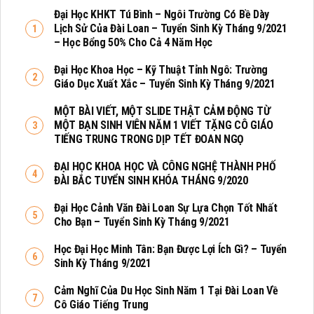
Đại Học KHKT Tú Bình – Ngôi Trường Có Bề Dày
Lịch Sử Của Đài Loan – Tuyển Sinh Kỳ Tháng 9/2021
– Học Bổng 50% Cho Cả 4 Năm Học
Đại Học Khoa Học – Kỹ Thuật Tỉnh Ngô: Trường
Giáo Dục Xuất Xắc – Tuyển Sinh Kỳ Tháng 9/2021
MỘT BÀI VIẾT, MỘT SLIDE THẬT CẢM ĐỘNG TỪ
MỘT BẠN SINH VIÊN NĂM 1 VIẾT TẶNG CÔ GIÁO
TIẾNG TRUNG TRONG DỊP TẾT ĐOAN NGỌ
ĐẠI HỌC KHOA HỌC VÀ CÔNG NGHỆ THÀNH PHỐ
ĐÀI BẮC TUYỂN SINH KHÓA THÁNG 9/2020
Đại Học Cảnh Văn Đài Loan Sự Lựa Chọn Tốt Nhất
Cho Bạn – Tuyển Sinh Kỳ Tháng 9/2021
Học Đại Học Minh Tân: Bạn Được Lợi Ích Gì? – Tuyển
Sinh Kỳ Tháng 9/2021
Cảm Nghĩ Của Du Học Sinh Năm 1 Tại Đài Loan Về
Cô Giáo Tiếng Trung