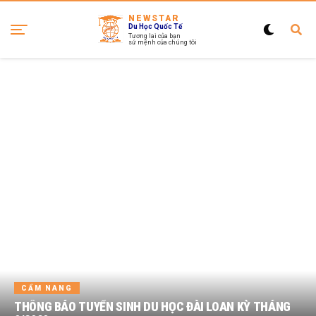
NEWSTAR
Du Học Quốc Tế
Tương lai của bạn
sứ mệnh của chúng tôi
CẨM NANG
THÔNG BÁO TUYỂN SINH DU HỌC ĐÀI LOAN KỲ THÁNG