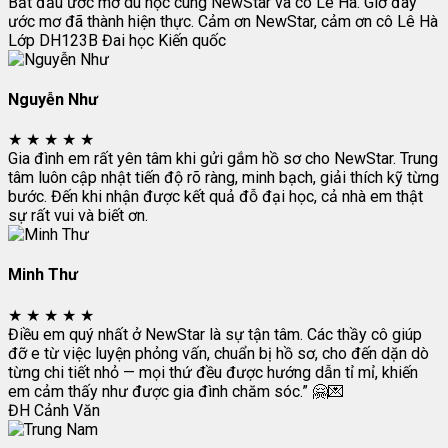
Bắt đầu ước mơ du học cùng NewStar và cô Lê Hà. Giờ đây
ước mơ đã thành hiện thực. Cảm ơn NewStar, cảm ơn cô Lê Hà
Lớp DH123B
Đai học Kiến quốc
Nguyễn Như
★
★
★
★
★
Gia đình em rất yên tâm khi gửi gắm hồ sơ cho NewStar. Trung
tâm luôn cập nhật tiến độ rõ ràng, minh bạch, giải thích kỹ từng
bước. Đến khi nhận được kết quả đỗ đại học, cả nhà em thật
sự rất vui và biết ơn.
Minh Thư
★
★
★
★
★
Điều em quý nhất ở NewStar là sự tận tâm. Các thầy cô giúp
đỡ e từ việc luyện phỏng vấn, chuẩn bị hồ sơ, cho đến dặn dò
từng chi tiết nhỏ — mọi thứ đều được hướng dẫn tỉ mỉ, khiến
em cảm thấy như được gia đình chăm sóc.” 🤗💌
ĐH Cảnh Văn