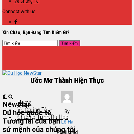
Về Chúng Tôi
Connect with us
Xin Chào, Bạn Đang Tìm Kiếm Gì?
Ước Mơ Thành Hiện Thực
Home
Newstar
Về Chúng Tôi
By
Du học quốc tế
Chương Trình Du Học
Tương lai của bạn
Lê Hà
sứ mệnh của chúng tôi
Published