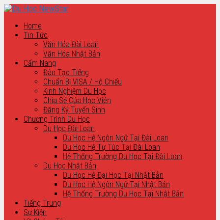
Home
Tin Tức
Văn Hóa Đài Loan
Văn Hóa Nhật Bản
Cẩm Nang
Đào Tạo Tiếng
Chuẩn Bị VISA / Hộ Chiếu
Kinh Nghiệm Du Học
Chia Sẻ Của Học Viên
Đăng Ký Tuyển Sinh
Chương Trình Du Học
Du Học Đài Loan
Du Học Hệ Ngôn Ngữ Tại Đài Loan
Du Học Hệ Tự Túc Tại Đài Loan
Hệ Thống Trường Du Học Tại Đài Loan
Du Học Nhật Bản
Du Học Hệ Đại Học Tại Nhật Bản
Du Học Hệ Ngôn Ngữ Tại Nhật Bản
Hệ Thống Trường Du Học Tại Nhật Bản
Tiếng Trung
Sự Kiện