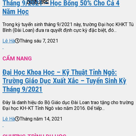
Năm Học
Tháng 9/2021 – Học Bổng 50% Cho Cả 4
Năm Học
Trong kỳ tuyển sinh tháng 9/2021 này, trường Đại học KHKT Tú
Bình (Đài Loan) đưa ra quyết định cực kỳ đặc biệt, đó...
Lê Hà
Tháng sáu 7, 2021
CẨM NANG
Đại Học Khoa Học – Kỹ Thuật Tỉnh Ngô:
Trường Giáo Dục Xuất Xắc – Tuyển Sinh Kỳ
Tháng 9/2021
Đây là danh hiệu do Bộ Giáo dục Đài Loan trao tặng cho trường
Đại học KH-KT Tỉnh Ngô vào năm 2016. Để tiếp...
Lê Hà
Tháng năm 14, 2021