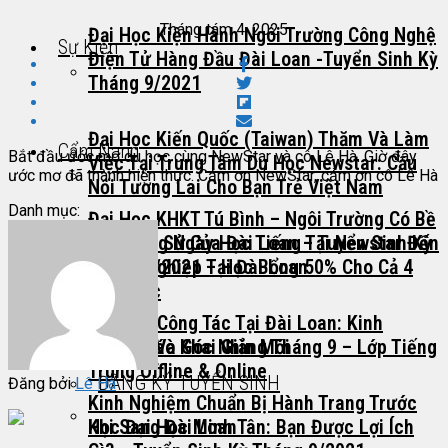
Tháng tám 4, 2025
Đại Học Kiện Hành Ngôi Trường Công Nghệ
Sự Kiện
Điện Tử Hàng Đầu Đài Loan -tuyển Sinh Kỳ
Tháng 9/2021
Đại Học Kiến Quốc (Taiwan) Thăm Và Làm
Cẩm Nang
Bắt đầu ước mơ du học cùng NewStar và cô Lê Hà. Giờ đây
Việc Tại Trung Tâm Du Học Newstar: Cầu
ước mơ đã thành hiện thực. Cảm ơn NewStar, cảm ơn cô Lê Hà
Nối Tương Lai Cho Bạn Trẻ Việt Nam
Danh mục:
Đại Học KHKT Tú Bình – Ngôi Trường Có Bề
Dày Lịch Sử Của Đài Loan – Tuyển Sinh Kỳ
Từ Những Ngày Học Tiếng Tại Newstar Đến
Tiếng Trung
Tháng 9/2021 – Học Bổng 50% Cho Cả 4
Lễ Tốt Nghiệp Tại Đài Loan
Năm Học
Kết Quả Công Tác Tại Đài Loan: Kinh
Nghiệm Và Góc Nhìn Mới
Thông Báo Khai Giảng Tháng 9 – Lớp Tiếng
Liên Hệ
Trung Offline & Online
ĐĂNG KÝ TUYỂN SINH
Đăng bởi
Lê Hà
Kinh Nghiệm Chuẩn Bị Hành Trang Trước
Học Đại Học Minh Tân: Bạn Được Lợi Ích
Khi Sang Đài Loan