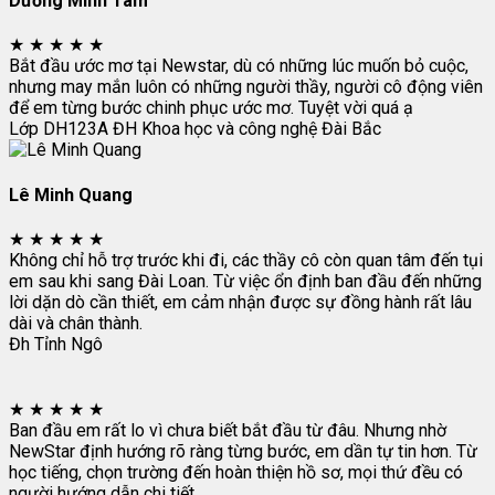
Dương Minh Tâm
★
★
★
★
★
Bắt đầu ước mơ tại Newstar, dù có những lúc muốn bỏ cuộc,
nhưng may mắn luôn có những người thầy, người cô động viên
để em từng bước chinh phục ước mơ. Tuyệt vời quá ạ
Lớp DH123A
ĐH Khoa học và công nghệ Đài Bắc
Lê Minh Quang
★
★
★
★
★
Không chỉ hỗ trợ trước khi đi, các thầy cô còn quan tâm đến tụi
em sau khi sang Đài Loan. Từ việc ổn định ban đầu đến những
lời dặn dò cần thiết, em cảm nhận được sự đồng hành rất lâu
dài và chân thành.
Đh Tỉnh Ngô
★
★
★
★
★
Ban đầu em rất lo vì chưa biết bắt đầu từ đâu. Nhưng nhờ
NewStar định hướng rõ ràng từng bước, em dần tự tin hơn. Từ
học tiếng, chọn trường đến hoàn thiện hồ sơ, mọi thứ đều có
người hướng dẫn chi tiết.