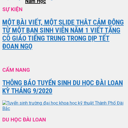
Năm Học
SỰ KIỆN
MỘT BÀI VIẾT, MỘT SLIDE THẬT CẢM ĐỘNG
TỪ MỘT BẠN SINH VIÊN NĂM 1 VIẾT TẶNG
CÔ GIÁO TIẾNG TRUNG TRONG DỊP TẾT
ĐOAN NGỌ
CẨM NANG
THÔNG BÁO TUYỂN SINH DU HỌC ĐÀI LOAN
KỲ THÁNG 9/2020
DU HỌC ĐÀI LOAN