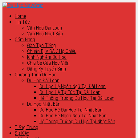
Home
Tin Tức
Văn Hóa Đài Loan
Văn Hóa Nhật Bản
Cẩm Nang
Đào Tạo Tiếng
Chuẩn Bị VISA / Hộ Chiếu
Kinh Nghiệm Du Học
Chia Sẻ Của Học Viên
Đăng Ký Tuyển Sinh
Chương Trình Du Học
Du Học Đài Loan
Du Học Hệ Ngôn Ngữ Tại Đài Loan
Du Học Hệ Tự Túc Tại Đài Loan
Hệ Thống Trường Du Học Tại Đài Loan
Du Học Nhật Bản
Du Học Hệ Đại Học Tại Nhật Bản
Du Học Hệ Ngôn Ngữ Tại Nhật Bản
Hệ Thống Trường Du Học Tại Nhật Bản
Tiếng Trung
Sự Kiện