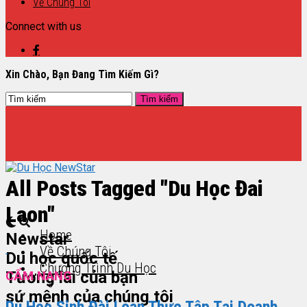
Về Chúng Tôi
Connect with us
Xin Chào, Bạn Đang Tìm Kiếm Gì?
All Posts Tagged "du Học Đai
Laon"
Home
Newstar
Về Chúng Tôi
Du học quốc tế
Chương Trình Du Học
Tương lai của bạn
CẨM NANG
sứ mệnh của chúng tôi
Du Học Sinh Đài Loan Thực Tập Tại Doanh