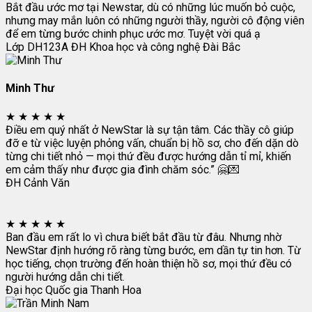
Bắt đầu ước mơ tại Newstar, dù có những lúc muốn bỏ cuộc,
nhưng may mắn luôn có những người thầy, người cô động viên
để em từng bước chinh phục ước mơ. Tuyệt vời quá ạ
Lớp DH123A
ĐH Khoa học và công nghệ Đài Bắc
Minh Thư
★
★
★
★
★
Điều em quý nhất ở NewStar là sự tận tâm. Các thầy cô giúp
đỡ e từ việc luyện phỏng vấn, chuẩn bị hồ sơ, cho đến dặn dò
từng chi tiết nhỏ — mọi thứ đều được hướng dẫn tỉ mỉ, khiến
em cảm thấy như được gia đình chăm sóc.” 🤗💌
ĐH Cảnh Văn
★
★
★
★
★
Ban đầu em rất lo vì chưa biết bắt đầu từ đâu. Nhưng nhờ
NewStar định hướng rõ ràng từng bước, em dần tự tin hơn. Từ
học tiếng, chọn trường đến hoàn thiện hồ sơ, mọi thứ đều có
người hướng dẫn chi tiết.
Đại học Quốc gia Thanh Hoa